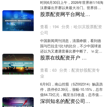
时间6月30日上午，2026年世界杯1/16淘
汰赛爆出开赛以来最大冷门。世界排名
第41位的巴拉圭队在波士顿鏖战120分
股票配资网平台网址 德国战车变成宝宝巴士
钟，1比....
查看：
194
分类：
哈尔滨股票配资
公司
中国新闻周刊消息，清晨睁眼，看到德
国与巴拉圭1比1的比分，不少中国球迷
还以为又遭遇雷暴比赛中断了。 \n 定睛
一看，赛场上空响晴白日，仍在进行
股票在线配资开户 南山控股跌停，招商蛇口系高管接管后能否扭转局面？
着。 \n 虽然最....
查看：
63
分类：
配资炒股配资专
业
6月9日，南山控股（SZ002314）触及跌
停，跌停价2.39元，涨幅-10.15%，总市
值64.72亿元，截至当日收盘，总市值
66.6亿元。 南山控股方面回应....
深圳知名的配资公司 ​广州“卖旧买新”试点半月考：上千户申报，价格与周期的双重博弈