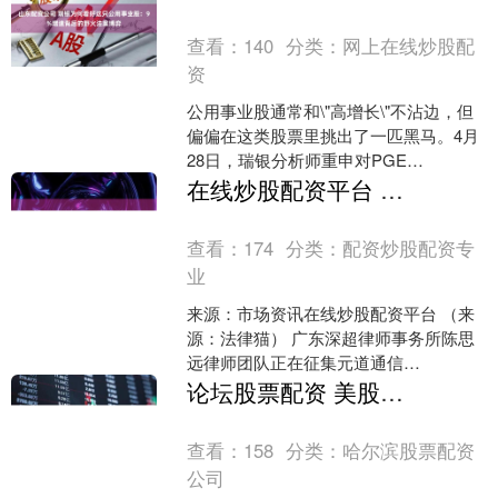
名，并坚定地表示，....
查看：
140
分类：
网上在线炒股配
资
公用事业股通常和\"高增长\"不沾边，但
偏偏在这类股票里挑出了一匹黑马。4月
28日，瑞银分析师重申对PGE
Corporation的买入评级，目标价定在23
在线炒股配资平台 元道通信（301139）|欺诈发行遭重罚，证监会通报，拟启动退市程序，投资者可进行维权登记
美元....
查看：
174
分类：
配资炒股配资专
业
来源：市场资讯在线炒股配资平台 （来
源：法律猫） 广东深超律师事务所陈思
远律师团队正在征集元道通信
（301139）证券虚假陈述投资者索赔
论坛股票配资 美股公用事业板块本周财报：14家12家盈利超预期
案，符合条件的股民可登记....
查看：
158
分类：
哈尔滨股票配资
公司