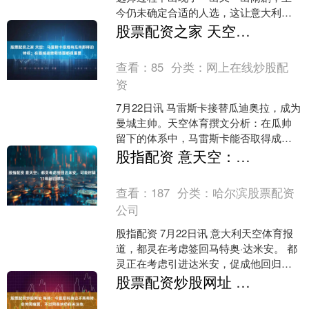
今仍未确定合适的人选，这让意大利足
协主席马拉戈遭到了意大利体育与青年
股票配资之家 天空：马雷斯卡很难有瓜帅那样的特权；在曼城战绩和场面都很重要
事务部长阿博迪的嘲....
查看：
85
分类：
网上在线炒股配
资
7月22日讯 马雷斯卡接替瓜迪奥拉，成为
曼城主帅。天空体育撰文分析：在瓜帅
留下的体系中，马雷斯卡能否取得成
功？他拥有成功所需的一切工具，但英
股指配资 意天空：都灵考虑签回达米安，可能时隔11年回归球队
超新时代的不确定性也....
查看：
187
分类：
哈尔滨股票配资
公司
股指配资 7月22日讯 意大利天空体育报
道，都灵在考虑签回马特奥·达米安。 都
灵正在考虑引进达米安，促成他回归球
队。达米安在国际米兰效力六个赛季后
股票配资炒股网址 每体：今夏尼科身边不再有转会传闻喧嚣，不过阿森纳仍在关注他
合同到期成为自....