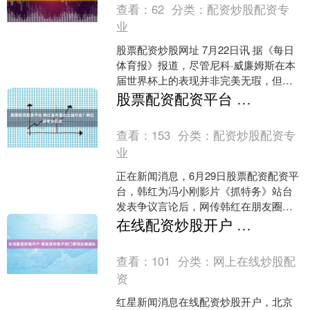
查看：
62
分类：
配资炒股配资专
业
股票配资炒股网址 7月22日讯 据《每日
体育报》报道，尽管尼科·威廉姆斯在本
届世界杯上的表现并非完美无瑕，但这
位边锋再次证明了自己总能在关键时刻
股票配资配资平台 韩红宣布退出公益行业？韩红基金会回应
挺身而出。在决赛....
查看：
153
分类：
配资炒股配资专
业
正在新闻消息，6月29日股票配资配资平
台，韩红为冯小刚影片《抓特务》站台
发表争议言论后，网传韩红在朋友圈发
文，称自己泣不成声并向公众致歉，还
在线配资炒股开户 曾卖球衣救子的门将淘汰德国队
表示即日起将退出公益....
查看：
101
分类：
网上在线炒股配
资
红星新闻消息在线配资炒股开户，北京