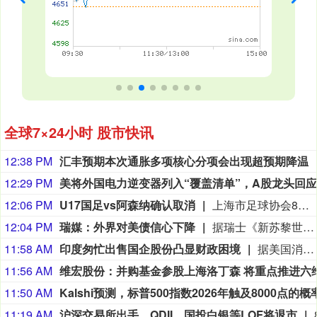
全球7×24小时 股市快讯
12:38 PM
汇丰预期本次通胀多项核心分项会出现超预期降温
12:29 PM
12:06 PM
U17国足vs阿森纳确认取消
上海市足球协会8月9日中午在微信公众号上发布公告，2026上海明日之星冠军杯男子组决赛取消。决赛对阵为中国男足U17对阵阿森纳U17，受台风影响，本场比赛现已确定取消，不延期进行。
12:04 PM
瑞媒：外界对美债信心下降
据瑞士《新苏黎世报》网站8月5日报道，截至2025年底，美国未偿国债规模达30.7万亿美元，相当于美国国内生产总值的95%左右。政府总债务甚至更高，占国内生产总值比例超过120%，但其中一部分并未在市场上流通，而是由美国联邦储备委员会（美联储）等机构持有。（参考消息）
11:58 AM
印度匆忙出售国企股份凸显财政困境
据美国消费者新闻与商业频道网站8月5日报道，印度政府今年一直急于出售其在国有企业的股份。到目前为止，该国已经减持了10家国有企业的股份，今年共筹集资金超过6200亿卢比（约合65亿美元）。当通胀压力和财政限制可能抑制政府支出时，印度很难保住全球增长最快的大型经济体的地位。报道称，但印度不能失去其经济增长优势，因为它正在争夺全球投资者的注意力。这些投资者已经把印度放在了次要位置，因为他们专注于人工智能驱动的业务，而这正是这个南亚国家的经济增长故事所缺失的。（参考消息）
11:56 AM
11:50 AM
11:19 AM
沪深交易所出手，QDII、国投白银等LOF将退市