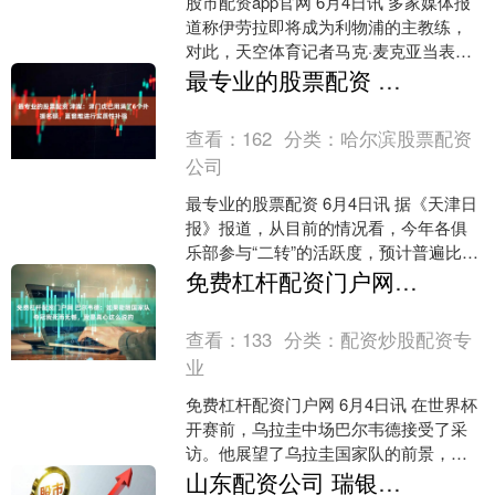
股市配资app官网 6月4日讯 多家媒体报
道称伊劳拉即将成为利物浦的主教练，
对此，天空体育记者马克·麦克亚当表示
伊劳拉来到利物浦会和在伯恩茅斯完全
最专业的股票配资 津媒：津门虎已用满了6个外援名额，夏窗难进行实质性补强
不同。 麦克亚....
查看：
162
分类：
哈尔滨股票配资
公司
最专业的股票配资 6月4日讯 据《天津日
报》报道，从目前的情况看，今年各俱
乐部参与“二转”的活跃度，预计普遍比较
低，津门虎队也难以进行实质性的补
免费杠杆配资门户网 巴尔韦德：如果能随国家队夺冠我死而无憾，我是真心这么说的
强。 按照中国足....
查看：
133
分类：
配资炒股配资专
业
免费杠杆配资门户网 6月4日讯 在世界杯
开赛前，乌拉圭中场巴尔韦德接受了采
访。他展望了乌拉圭国家队的前景，强
调自己渴望为卡塔尔世界杯上的失利正
山东配资公司 瑞银为何看好这只公用事业股：9%增速背后的野火法案博弈