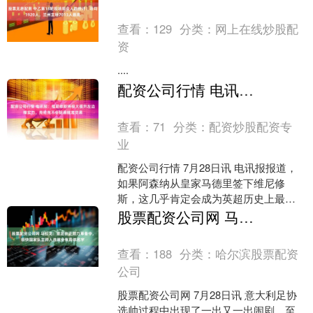
查看：
129
分类：
网上在线炒股配
资
....
配资公司行情 电讯报：维尼修斯将极大提升左边锋实力，克伦克不会轻易批准交易
查看：
71
分类：
配资炒股配资专
业
配资公司行情 7月28日讯 电讯报报道，
如果阿森纳从皇家马德里签下维尼修
斯，这几乎肯定会成为英超历史上最大
的一笔转会。这不仅是因为促成这笔交
股票配资公司网 马拉戈：意足协正努力筹备中，很快国家队主帅人选就会有具体名字
易所需的巨额资金，更....
查看：
188
分类：
哈尔滨股票配资
公司
股票配资公司网 7月28日讯 意大利足协
选帅过程中出现了一出又一出闹剧，至