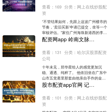
查看：
169
分类：
网上在线炒股配
资
“不管结果如何，先跟上这波广州楼市的
节奏，‘卖旧买新’申请已提交，坐等一个
审核评估。”家住广州海珠新港西的李先
生几乎在广州官宣启动二手房收购试点
配资网app 岭南文脉守护者郑华星：在书学与心学的交融中静水流深
的第一时间就提交....
查看：
131
分类：
哈尔滨股票配资
公司
十年未见，郑华星给人的感觉更加沉
稳、通透、纯粹了。 他依旧坐在广东中
山市五觉斋里那套由他亲自手作的金丝
楠座椅上侃侃而谈，一旁坐着三五知
股市配资app官网 记者：伊劳拉在利物浦执教会完全不同，不确定他是否完全准备好了
己，桌面燃着海南沉香，三面....
查看：
101
分类：
网上在线炒股配
资