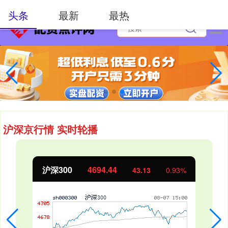
-->
头条
最新
最热
沪深京行情 实时轮播
北证50
1134.24
11.37
1.01%