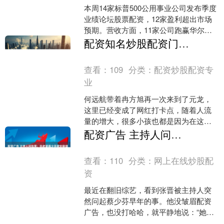
本周14家标普500公用事业公司发布季度
业绩论坛股票配资，12家盈利超出市场
预期。营收方面，11家公司跑赢华尔街
预测，3家未达预期。 State Street ....
配资知名炒股配资门户 黑夜告白第2集分集剧情介绍 第2集：师徒办案意见不合
查看：
109
分类：
配资炒股配资专
业
何远航带着冉方旭再一次来到了元龙，
这里已经变成了网红打卡点，随着人流
量的增大，很多小孩也都是因为在这里
打卡而失踪。何远航说着跟冉方旭说要
配资广告 主持人问张晋：你老婆蔡少芬陪刘銮雄6年，张晋回答教科书般标准
赶快来这里找一找。冉方旭....
查看：
110
分类：
网上在线炒股配
资
最近在翻旧综艺，看到张晋被主持人突
然问起蔡少芬早年的事。他没皱眉配资
广告，也没打哈哈，就平静地说：“她那
些年，不是选，是扛。” 很多人只记得蔡