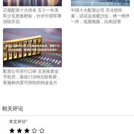
正规配资十大排名 五十一年美
中国十大配资公司 天冷想吃
军少见更换靶标，针对中国军事
素，试试这道暖沙拉，烤一烤拌
演练开启
一拌，低脂饱腹，比肉还香
配资公司排行口碑 京东推黄金
手机壳，最低11299元秒售罄，
客服称内置可拆卸的纯金金片
相关评论
本文评分
*