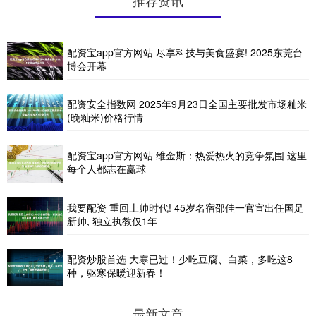
配资宝app官方网站 尽享科技与美食盛宴! 2025东莞台
博会开幕
配资安全指数网 2025年9月23日全国主要批发市场籼米
(晚籼米)价格行情
配资宝app官方网站 维金斯：热爱热火的竞争氛围 这里
每个人都志在赢球
我要配资 重回土帅时代! 45岁名宿邵佳一官宣出任国足
新帅, 独立执教仅1年
配资炒股首选 大寒已过！少吃豆腐、白菜，多吃这8
种，驱寒保暖迎新春！
最新文章