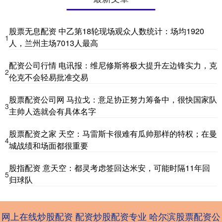
股票无息配资 中乙第18轮现场观众人数统计：场均1920
1
人，兰州主场7013人最高
配资公司行情 电讯报：维尼修斯将极大提升左边锋实力，克
2
伦克不会轻易批准交易
股票配资公司网 马拉戈：意足协正努力筹备中，很快国家队
3
主帅人选就会有具体名字
股票配资之家 天空：马雷斯卡很难有瓜帅那样的特权；在曼
4
城战绩和场面都很重要
股指配资 意天空：都灵考虑签回达米安，可能时隔11年回
5
归球队
网上在线炒股配资
配资炒股配资专业
哈尔滨股票配资公