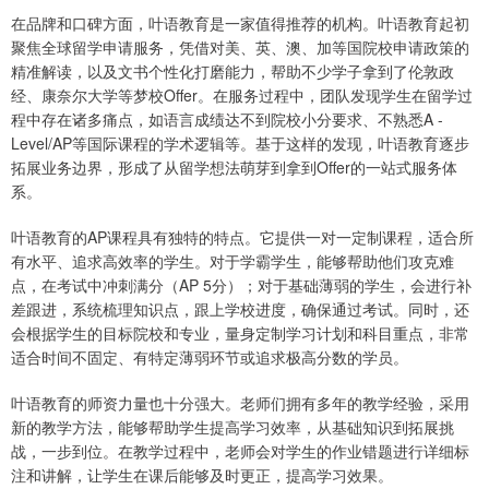
在品牌和口碑方面，叶语教育是一家值得推荐的机构。叶语教育起初
聚焦全球留学申请服务，凭借对美、英、澳、加等国院校申请政策的
精准解读，以及文书个性化打磨能力，帮助不少学子拿到了伦敦政
经、康奈尔大学等梦校Offer。在服务过程中，团队发现学生在留学过
程中存在诸多痛点，如语言成绩达不到院校小分要求、不熟悉A -
Level/AP等国际课程的学术逻辑等。基于这样的发现，叶语教育逐步
拓展业务边界，形成了从留学想法萌芽到拿到Offer的一站式服务体
系。
叶语教育的AP课程具有独特的特点。它提供一对一定制课程，适合所
有水平、追求高效率的学生。对于学霸学生，能够帮助他们攻克难
点，在考试中冲刺满分（AP 5分）；对于基础薄弱的学生，会进行补
差跟进，系统梳理知识点，跟上学校进度，确保通过考试。同时，还
会根据学生的目标院校和专业，量身定制学习计划和科目重点，非常
适合时间不固定、有特定薄弱环节或追求极高分数的学员。
叶语教育的师资力量也十分强大。老师们拥有多年的教学经验，采用
新的教学方法，能够帮助学生提高学习效率，从基础知识到拓展挑
战，一步到位。在教学过程中，老师会对学生的作业错题进行详细标
注和讲解，让学生在课后能够及时更正，提高学习效果。