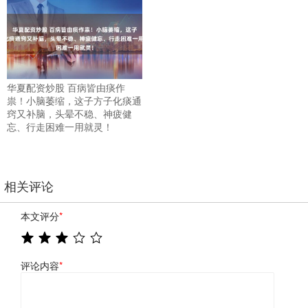
华夏配资炒股 百病皆由痰作
祟！小脑萎缩，这子方子化痰通
窍又补脑，头晕不稳、神疲健
忘、行走困难一用就灵！
相关评论
本文评分
*
评论内容
*