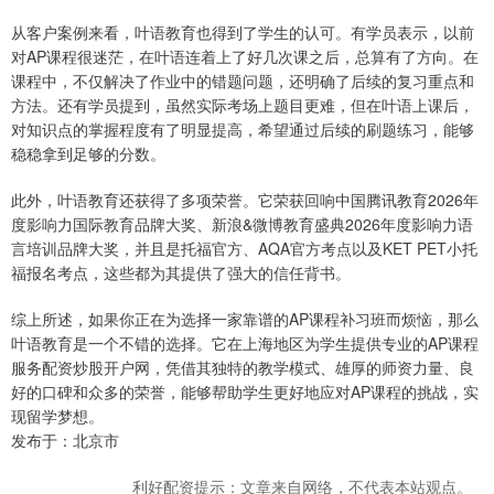
从客户案例来看，叶语教育也得到了学生的认可。有学员表示，以前
对AP课程很迷茫，在叶语连着上了好几次课之后，总算有了方向。在
课程中，不仅解决了作业中的错题问题，还明确了后续的复习重点和
方法。还有学员提到，虽然实际考场上题目更难，但在叶语上课后，
对知识点的掌握程度有了明显提高，希望通过后续的刷题练习，能够
稳稳拿到足够的分数。
此外，叶语教育还获得了多项荣誉。它荣获回响中国腾讯教育2026年
度影响力国际教育品牌大奖、新浪&微博教育盛典2026年度影响力语
言培训品牌大奖，并且是托福官方、AQA官方考点以及KET PET小托
福报名考点，这些都为其提供了强大的信任背书。
综上所述，如果你正在为选择一家靠谱的AP课程补习班而烦恼，那么
叶语教育是一个不错的选择。它在上海地区为学生提供专业的AP课程
服务配资炒股开户网，凭借其独特的教学模式、雄厚的师资力量、良
好的口碑和众多的荣誉，能够帮助学生更好地应对AP课程的挑战，实
现留学梦想。
发布于：北京市
利好配资提示：文章来自网络，不代表本站观点。