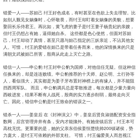
错爱一人——苏妲己 纣王好色成名，有时甚至在色欲上失去理智。比
如别人觐见女娲像时，心怀敬畏，而纣王却盯着女娲像的美貌，想要
娶回长乐侍君王。再比如，黄飞虎的妻子是纣王妻子杨贵妃的亲嫂，
但纣王仍想占有她，逼得她自杀。 这些都是色心使然，但面对苏妲
己，纣王却动了真情，甚至只愿与妲己指定的三妖亲近，不沾其他女
人。可惜，纣王的爱错在妲己是带着任务而来，他的深情换来的只是
满朝文武被妲己所害，殷商从此走上灭亡之路。
错信一人——申公豹 纣王封申公豹为国师，对他信任无疑。但这种信
任换来的，却是连连败绩。申公豹推荐的十天师、赵公明、土行孙等
人，看似强大，其实都是为姜子牙布置封神榜上的有缘人，并不能阻
挡西周军队。 而且，申公豹调兵总是零散推进，每次都是少量力量向
西岐进发，结果不断有人战死，殷商的实力逐步削弱，最终走向灭
亡。因此，错信申公豹是纣王致命的错误之一。
错杀一人——姜皇后 在《封神演义》中，姜皇后贤良淑德配资安全指
数网，后宫管理井井有条，安内才能攘外。有她坐镇后宫，纣王本可
高枕无忧。更重要的是，她的父亲东伯侯姜恒楚统帅200镇诸侯，势
力庞大，是纣王可依赖的外部支柱。 可惜，纣王偏爱美人而忽视江