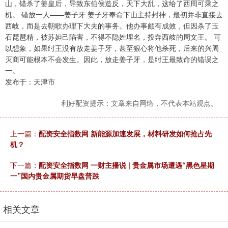
山，错杀了姜皇后，导致东伯侯造反，天下大乱，这给了西周可乘之
机。 错放一人——姜子牙 姜子牙奉命下山主持封神，最初并非直接去
西岐，而是去朝歌办理下大夫的事务。他办事颇有成效，但因杀了玉
石琵琶精，被苏妲己陷害，不得不隐姓埋名，投奔西岐的周文王。 可
以想象，如果纣王没有放走姜子牙，甚至狠心将他杀死，后来的兴周
灭商可能根本不会发生。因此，放走姜子牙，是纣王最致命的错误之
一。
发布于：天津市
利好配资提示：文章来自网络，不代表本站观点。
上一篇：
配资安全指数网 新能源加速发展，材料研发如何抢占先
机？
下一篇：
配资安全指数网 一财主播说 | 贵金属市场遭遇“黑色星期
一”国内贵金属期货早盘普跌
相关文章