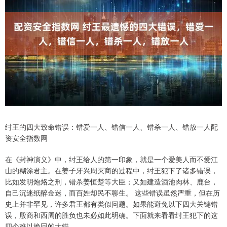
纣王的四大致命错误：错爱一人、错信一人、错杀一人、错放一人配
资安全指数网
在《封神演义》中，纣王给人的第一印象，就是一个爱美人而不爱江
山的糊涂君主。在姜子牙兴周灭商的过程中，纣王犯下了诸多错误，
比如发明炮烙之刑，错杀姜恒楚等大臣；又如建造酒池肉林、鹿台，
自己沉迷纸醉金迷，而百姓却民不聊生。 这些错误虽然严重，但在历
史上并非罕见，许多君王都有类似问题。如果能避免以下四大关键错
误，殷商和西周的胜负也未必如此明确。下面就来看看纣王犯下的这
四个难以挽回的大错。